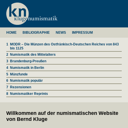
HOME
BIBLIOGRAPHIE
NEWS
IMPRESSUM
1
MODR – Die Münzen des Ostfränkisch-Deutschen Reiches von 843
bis 1125
2
Numismatik des Mittelalters
3
Brandenburg-Preußen
4
Numismatik in Berlin
5
Münzfunde
6
Numismatik populär
7
Rezensionen
8
Numismatiker Reprints
Willkommen auf der numismatischen Website
von Bernd Kluge